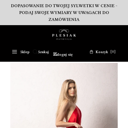
DOPASOWANIE DO TWOJEJ SYLWETKI W CENIE -
PODAJ SWOJE WYMIARY W UWAGACH DO
ZAMÓWIENIA
Produkty w koszy
Sklep
Szukaj
Koszyk
Otwórz wyszukiwarkę
Zaloguj się