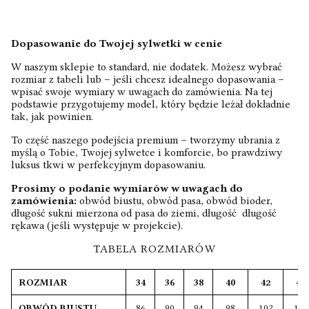
Dopasowanie do Twojej sylwetki w cenie
W naszym sklepie to standard, nie dodatek. Możesz wybrać
rozmiar z tabeli lub – jeśli chcesz idealnego dopasowania –
wpisać swoje wymiary w uwagach do zamówienia. Na tej
podstawie przygotujemy model, który będzie leżał dokładnie
tak, jak powinien.
To część naszego podejścia premium – tworzymy ubrania z
myślą o Tobie, Twojej sylwetce i komforcie, bo prawdziwy
luksus tkwi w perfekcyjnym dopasowaniu.
Prosimy o podanie wymiarów w uwagach do
zamówienia:
obwód biustu, obwód pasa, obwód bioder,
długość sukni mierzona od pasa do ziemi, długość długość
rękawa (jeśli występuje w projekcie).
TABELA ROZMIARÓW
ROZMIAR
34
36
38
40
42
44
OBWÓD BIUSTU
86
90
94
98
102
106