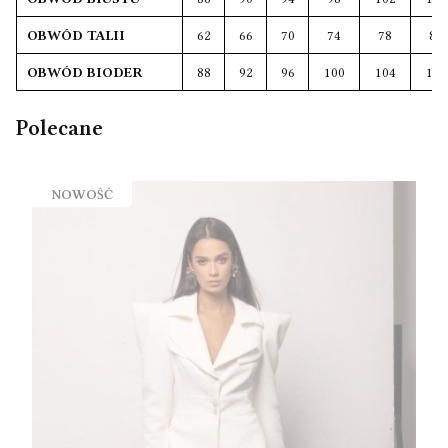
OBWÓD TALII
62
66
70
74
78
82
OBWÓD BIODER
88
92
96
100
104
108
Polecane
NOWOŚĆ