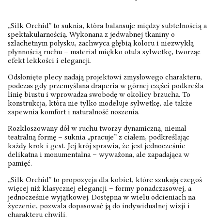
„Silk Orchid” to suknia, która balansuje między subtelnością a
spektakularnością. Wykonana z jedwabnej tkaniny o
szlachetnym połysku, zachwyca głębią koloru i niezwykłą
płynnością ruchu – materiał miękko otula sylwetkę, tworząc
efekt lekkości i elegancji.
Odsłonięte plecy nadają projektowi zmysłowego charakteru,
podczas gdy przemyślana draperia w górnej części podkreśla
linię biustu i wprowadza swobodę w okolicy brzucha. To
konstrukcja, która nie tylko modeluje sylwetkę, ale także
zapewnia komfort i naturalność noszenia.
Rozkloszowany dół w ruchu tworzy dynamiczną, niemal
teatralną formę – suknia „pracuje” z ciałem, podkreślając
każdy krok i gest. Jej krój sprawia, że jest jednocześnie
delikatna i monumentalna – wyważona, ale zapadająca w
pamięć.
„Silk Orchid” to propozycja dla kobiet, które szukają czegoś
więcej niż klasycznej elegancji – formy ponadczasowej, a
jednocześnie wyjątkowej. Dostępna w wielu odcieniach na
życzenie, pozwala dopasować ją do indywidualnej wizji i
charakteru chwili.