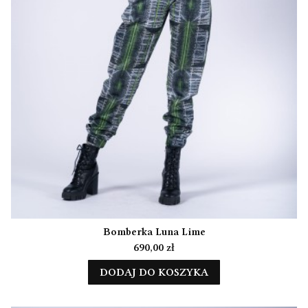
Bomberka Luna Lime
Cena
690,00 zł
DODAJ DO KOSZYKA