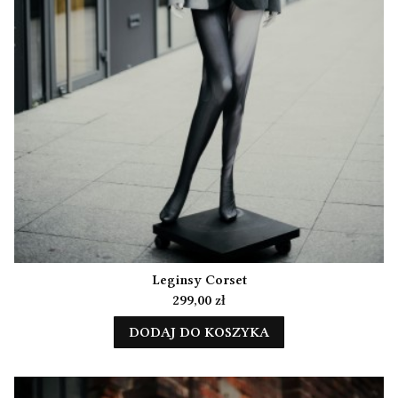
Leginsy Corset
Cena
299,00 zł
DODAJ DO KOSZYKA