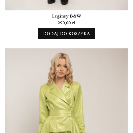
Leginsy B&W
Cena
290,00 zł
DODAJ DO KOSZYKA