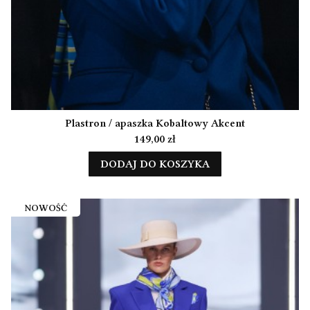
Plastron / apaszka Kobaltowy Akcent
Cena
149,00 zł
DODAJ DO KOSZYKA
NOWOŚĆ