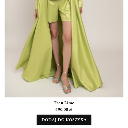
Tren Lime
Cena
490,00 zł
DODAJ DO KOSZYKA