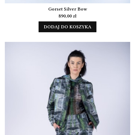
Gorset Silver Bow
Cena
890,00 zł
DODAJ DO KOSZYKA