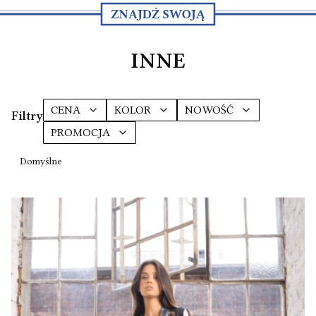
INNE
CENA
KOLOR
NOWOŚĆ
Filtry
PROMOCJA
Koniec filtrów
Lista produktów
Domyślne