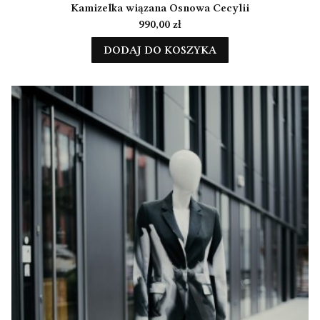
Kamizelka wiązana Osnowa Cecylii
Cena
990,00 zł
DODAJ DO KOSZYKA