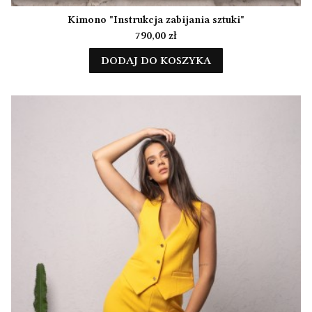
Kimono "Instrukcja zabijania sztuki"
Cena
790,00 zł
DODAJ DO KOSZYKA