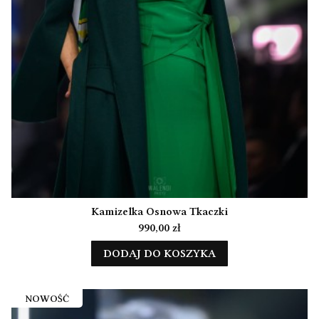
Kamizelka Osnowa Tkaczki
Cena
990,00 zł
DODAJ DO KOSZYKA
NOWOŚĆ