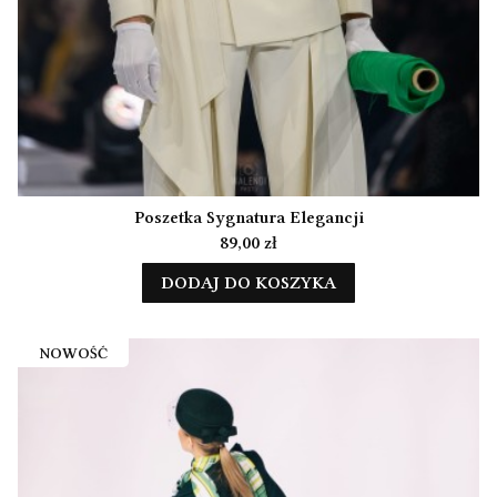
Poszetka Sygnatura Elegancji
Cena
89,00 zł
DODAJ DO KOSZYKA
NOWOŚĆ