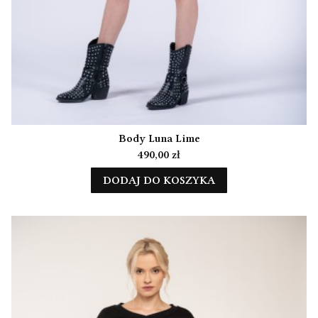
Body Luna Lime
Cena
490,00 zł
DODAJ DO KOSZYKA