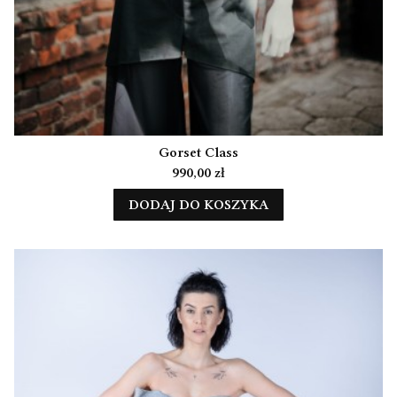
Gorset Class
Cena
990,00 zł
DODAJ DO KOSZYKA