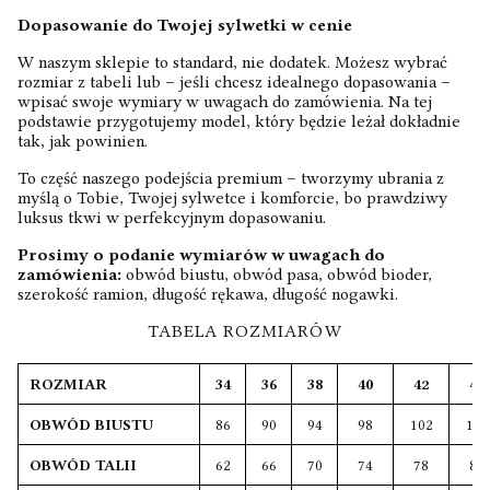
Dopasowanie do Twojej sylwetki w cenie
W naszym sklepie to standard, nie dodatek. Możesz wybrać
rozmiar z tabeli lub – jeśli chcesz idealnego dopasowania –
wpisać swoje wymiary w uwagach do zamówienia. Na tej
podstawie przygotujemy model, który będzie leżał dokładnie
tak, jak powinien.
To część naszego podejścia premium – tworzymy ubrania z
myślą o Tobie, Twojej sylwetce i komforcie, bo prawdziwy
luksus tkwi w perfekcyjnym dopasowaniu.
Prosimy o podanie wymiarów w uwagach do
zamówienia:
obwód biustu, obwód pasa, obwód bioder,
szerokość ramion, długość rękawa, długość nogawki.
TABELA ROZMIARÓW
ROZMIAR
34
36
38
40
42
44
OBWÓD BIUSTU
86
90
94
98
102
106
OBWÓD TALII
62
66
70
74
78
82