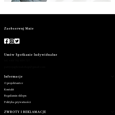
Zaobserwuj Mnie
Umów Spotkanie Indywidualne
tel. +48 782 650 727
patrycjaplesiakshop@gmail.com
Informacje
Linki w stopce
O projektantce
Kontakt
Regulamin sklepu
Polityka prywatności
ZWROTY I REKLAMACJE