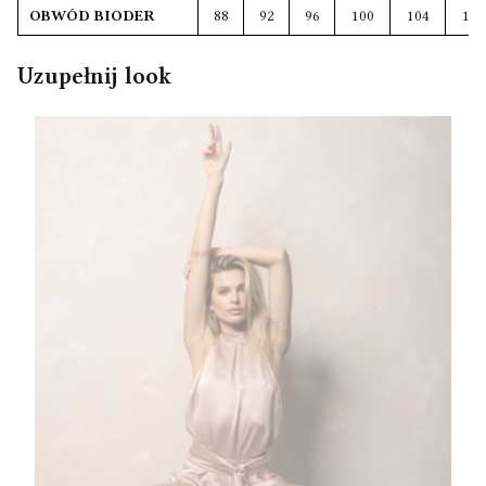
OBWÓD BIODER
88
92
96
100
104
108
Uzupełnij look