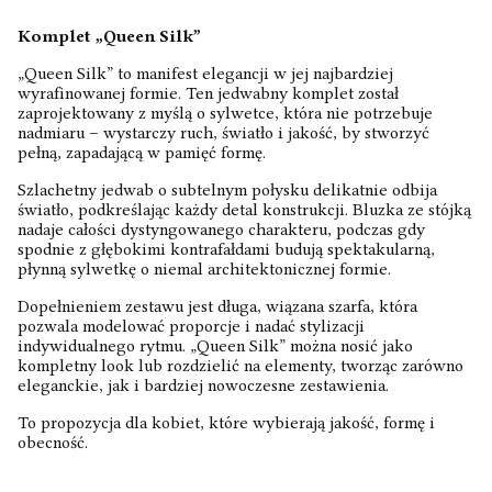
Komplet „Queen Silk”
„Queen Silk” to manifest elegancji w jej najbardziej
wyrafinowanej formie. Ten jedwabny komplet został
zaprojektowany z myślą o sylwetce, która nie potrzebuje
nadmiaru – wystarczy ruch, światło i jakość, by stworzyć
pełną, zapadającą w pamięć formę.
Szlachetny jedwab o subtelnym połysku delikatnie odbija
światło, podkreślając każdy detal konstrukcji. Bluzka ze stójką
nadaje całości dystyngowanego charakteru, podczas gdy
spodnie z głębokimi kontrafałdami budują spektakularną,
płynną sylwetkę o niemal architektonicznej formie.
Dopełnieniem zestawu jest długa, wiązana szarfa, która
pozwala modelować proporcje i nadać stylizacji
indywidualnego rytmu. „Queen Silk” można nosić jako
kompletny look lub rozdzielić na elementy, tworząc zarówno
eleganckie, jak i bardziej nowoczesne zestawienia.
To propozycja dla kobiet, które wybierają jakość, formę i
obecność.