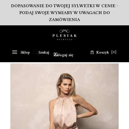
DOPASOWANIE DO TWOJEJ SYLWETKI W CENIE -
PODAJ SWOJE WYMIARY W UWAGACH DO
ZAMÓWIENIA
Produkty w koszy
Sklep
Szukaj
Koszyk
Otwórz wyszukiwarkę
Zaloguj się