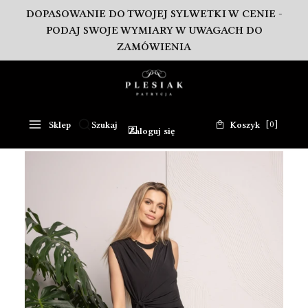
DOPASOWANIE DO TWOJEJ SYLWETKI W CENIE -
PODAJ SWOJE WYMIARY W UWAGACH DO
ZAMÓWIENIA
Produkty w koszy
Sklep
Szukaj
Koszyk
Otwórz wyszukiwarkę
Zaloguj się