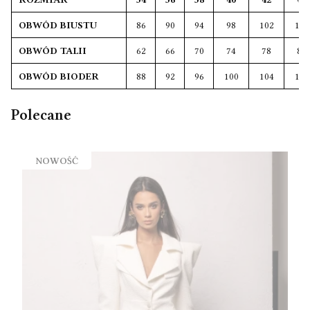
OBWÓD BIUSTU
86
90
94
98
102
106
OBWÓD TALII
62
66
70
74
78
82
OBWÓD BIODER
88
92
96
100
104
108
Polecane
NOWOŚĆ