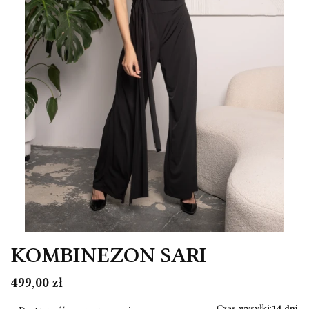
KOMBINEZON SARI
Cena
499,00 zł
Czas wysyłki:
14 dni