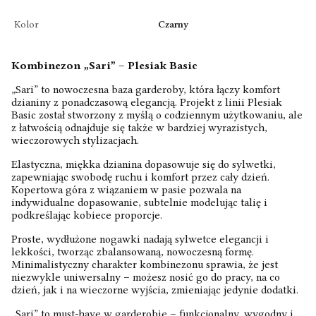
Kolor
Czarny
Kombinezon „Sari” – Plesiak Basic
„Sari” to nowoczesna baza garderoby, która łączy komfort
dzianiny z ponadczasową elegancją. Projekt z linii Plesiak
Basic został stworzony z myślą o codziennym użytkowaniu, ale
z łatwością odnajduje się także w bardziej wyrazistych,
wieczorowych stylizacjach.
Elastyczna, miękka dzianina dopasowuje się do sylwetki,
zapewniając swobodę ruchu i komfort przez cały dzień.
Kopertowa góra z wiązaniem w pasie pozwala na
indywidualne dopasowanie, subtelnie modelując talię i
podkreślając kobiece proporcje.
Proste, wydłużone nogawki nadają sylwetce elegancji i
lekkości, tworząc zbalansowaną, nowoczesną formę.
Minimalistyczny charakter kombinezonu sprawia, że jest
niezwykle uniwersalny – możesz nosić go do pracy, na co
dzień, jak i na wieczorne wyjścia, zmieniając jedynie dodatki.
„Sari” to must-have w garderobie – funkcjonalny, wygodny i