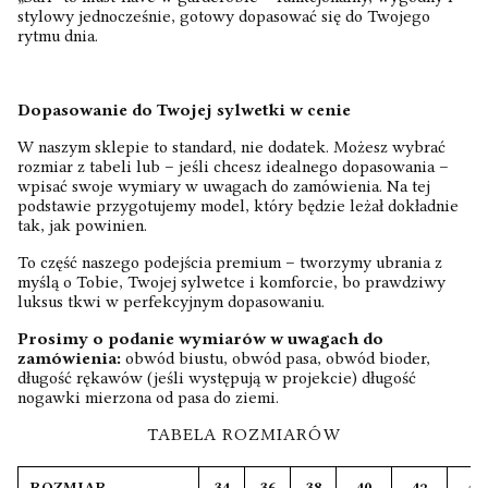
stylowy jednocześnie, gotowy dopasować się do Twojego
rytmu dnia.
Dopasowanie do Twojej sylwetki w cenie
W naszym sklepie to standard, nie dodatek. Możesz wybrać
rozmiar z tabeli lub – jeśli chcesz idealnego dopasowania –
wpisać swoje wymiary w uwagach do zamówienia. Na tej
podstawie przygotujemy model, który będzie leżał dokładnie
tak, jak powinien.
To część naszego podejścia premium – tworzymy ubrania z
myślą o Tobie, Twojej sylwetce i komforcie, bo prawdziwy
luksus tkwi w perfekcyjnym dopasowaniu.
Prosimy o podanie wymiarów w uwagach do
zamówienia:
obwód biustu, obwód pasa, obwód bioder,
długość rękawów (jeśli występują w projekcie) długość
nogawki mierzona od pasa do ziemi.
TABELA ROZMIARÓW
ROZMIAR
34
36
38
40
42
44