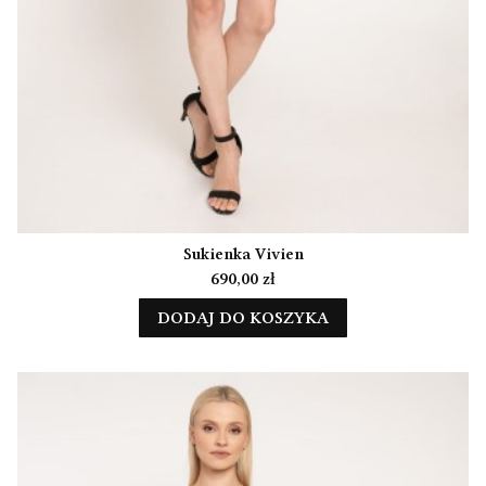
Sukienka Vivien
Cena
690,00 zł
DODAJ DO KOSZYKA