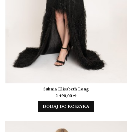
Suknia Elisabeth Long
Cena
2 490,00 zł
DODAJ DO KOSZYKA