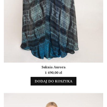
Suknia Aurora
Cena
1 490,00 zł
DODAJ DO KOSZYKA