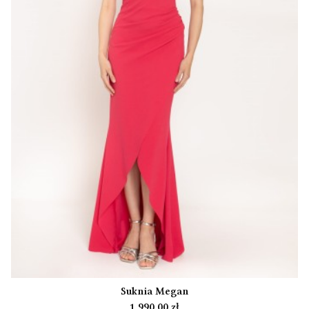
Suknia Megan
Cena
1 990,00 zł