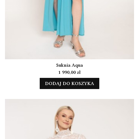
Suknia Aqua
Cena
1 990,00 zł
DODAJ DO KOSZYKA