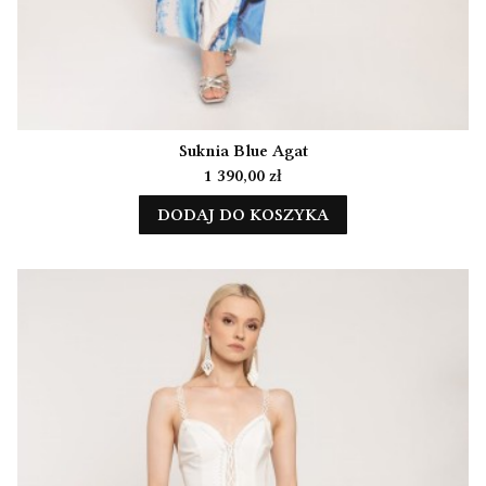
Suknia Blue Agat
Cena
1 390,00 zł
DODAJ DO KOSZYKA