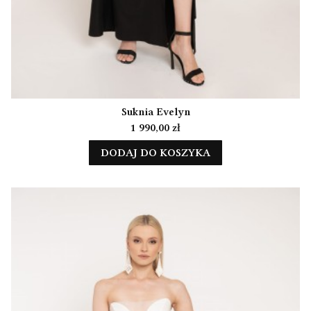
Suknia Evelyn
Cena
1 990,00 zł
DODAJ DO KOSZYKA