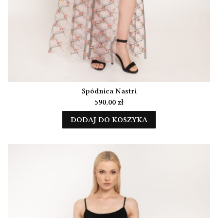
Spódnica Nastri
Cena
590,00 zł
DODAJ DO KOSZYKA