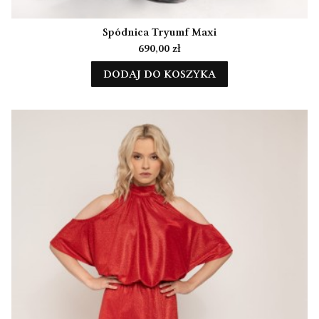
Spódnica Tryumf Maxi
Cena
690,00 zł
DODAJ DO KOSZYKA