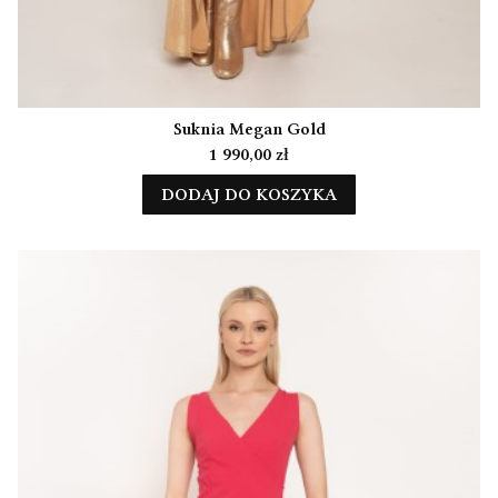
Suknia Megan Gold
Cena
1 990,00 zł
DODAJ DO KOSZYKA