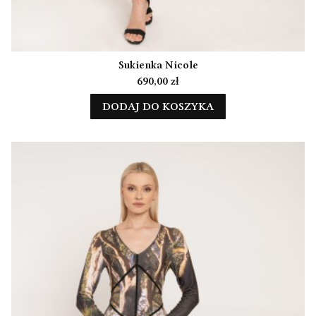
Sukienka Nicole
Cena
690,00 zł
DODAJ DO KOSZYKA