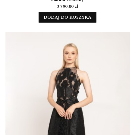
Cena
3 790,00 zł
DODAJ DO KOSZYKA