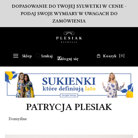
DOPASOWANIE DO TWOJEJ SYLWETKI W CENIE -
PODAJ SWOJE WYMIARY W UWAGACH DO
ZAMÓWIENIA
Produkty w koszy
Sklep
Szukaj
Koszyk
Otwórz wyszukiwarkę
Zaloguj się
PATRYCJA PLESIAK
Lista produktów
Domyślne