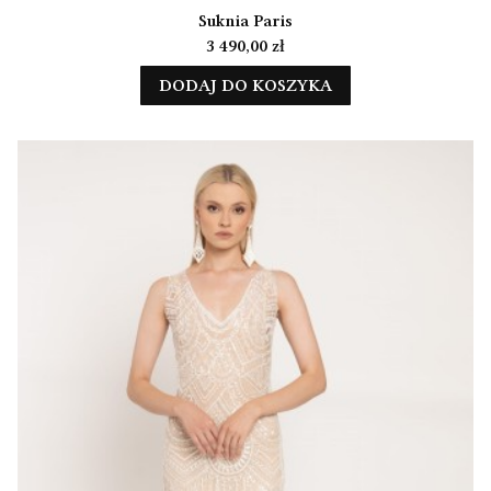
Suknia Paris
Cena
3 490,00 zł
DODAJ DO KOSZYKA