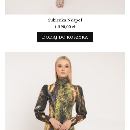
Sukienka Neapol
Cena
1 590,00 zł
DODAJ DO KOSZYKA