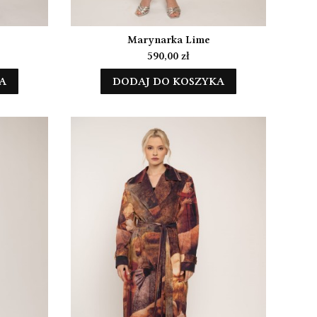
Marynarka Lime
Cena
590,00 zł
A
DODAJ DO KOSZYKA