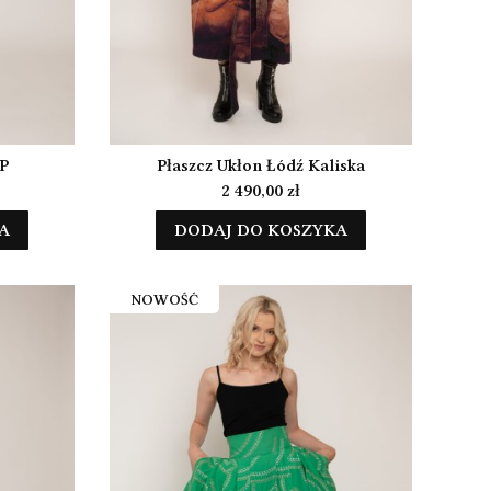
P
Płaszcz Ukłon Łódź Kaliska
Cena
2 490,00 zł
A
DODAJ DO KOSZYKA
NOWOŚĆ