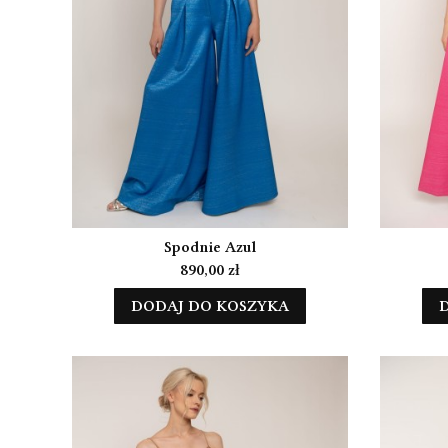
Spodnie Azul
Cena
890,00 zł
DODAJ DO KOSZYKA