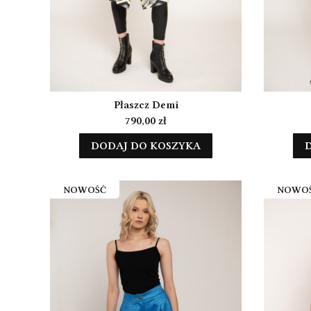
Płaszcz Demi
Cena
790,00 zł
DODAJ DO KOSZYKA
NOWOŚĆ
NOWO