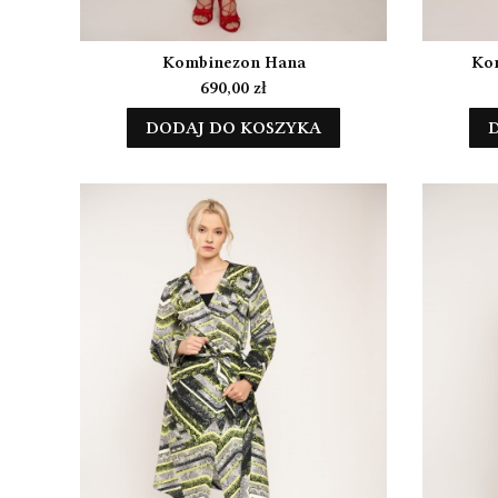
Kombinezon Hana
Kom
Cena
690,00 zł
DODAJ DO KOSZYKA