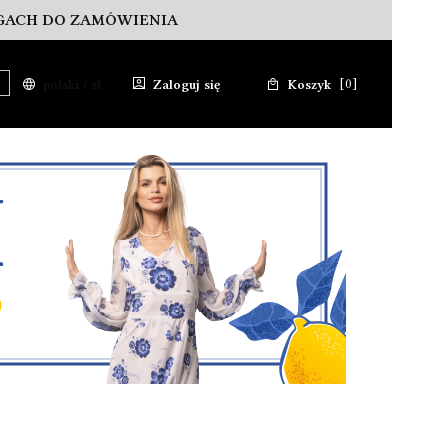
AGACH DO ZAMÓWIENIA
Produkty w koszyku: 0. 
polski / zł
Zaloguj się
Koszyk
ć
zukaj