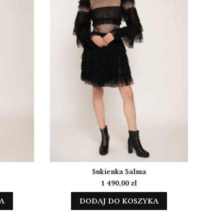
Sukienka Salma
Cena
1 490,00 zł
A
DODAJ DO KOSZYKA