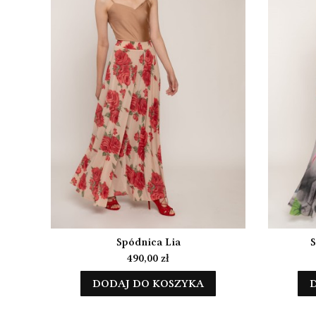
Spódnica Lia
S
Cena
490,00 zł
DODAJ DO KOSZYKA