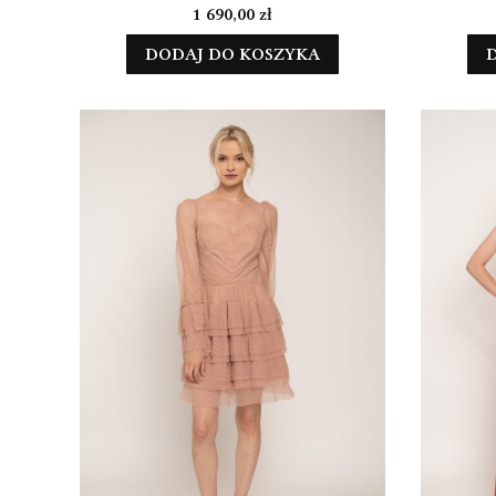
Cena
1 690,00 zł
DODAJ DO KOSZYKA