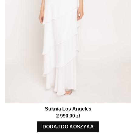
Suknia Los Angeles
Cena
2 990,00 zł
DODAJ DO KOSZYKA