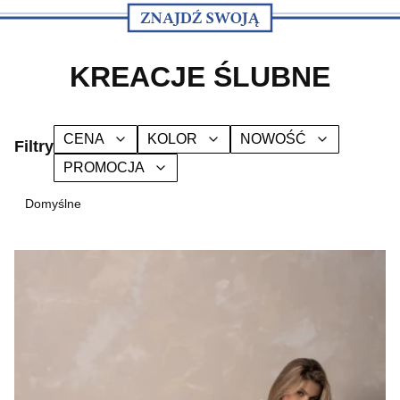
KREACJE ŚLUBNE
CENA
KOLOR
NOWOŚĆ
Filtry
PROMOCJA
Koniec filtrów
Lista produktów
Domyślne