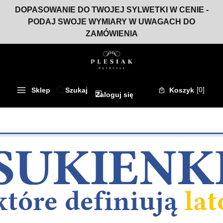
DOPASOWANIE DO TWOJEJ SYLWETKI W CENIE -
PODAJ SWOJE WYMIARY W UWAGACH DO
ZAMÓWIENIA
Produkty w kos
Sklep
Szukaj
Koszyk
Otwórz wyszukiwarkę
Zaloguj się