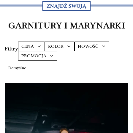
GARNITURY I MARYNARKI
CENA
KOLOR
NOWOŚĆ
Filtry
PROMOCJA
Koniec filtrów
Lista produktów
Domyślne