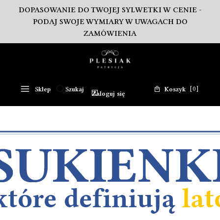
DOPASOWANIE DO TWOJEJ SYLWETKI W CENIE -
PODAJ SWOJE WYMIARY W UWAGACH DO
ZAMÓWIENIA
Produkty w koszy
Sklep
Szukaj
Koszyk
Otwórz wyszukiwarkę
Zaloguj się