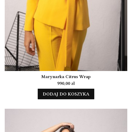
Marynarka Citrus Wrap
Cena
990,00 zł
DODAJ DO KOSZYKA