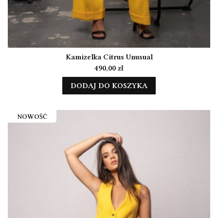
Kamizelka Citrus Unusual
Cena
490,00 zł
DODAJ DO KOSZYKA
NOWOŚĆ