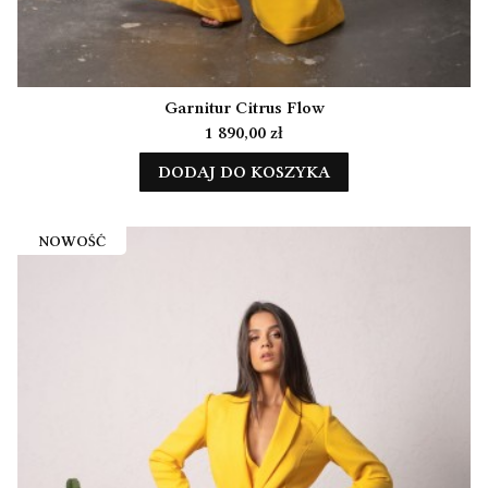
Garnitur Citrus Flow
Cena
1 890,00 zł
DODAJ DO KOSZYKA
NOWOŚĆ